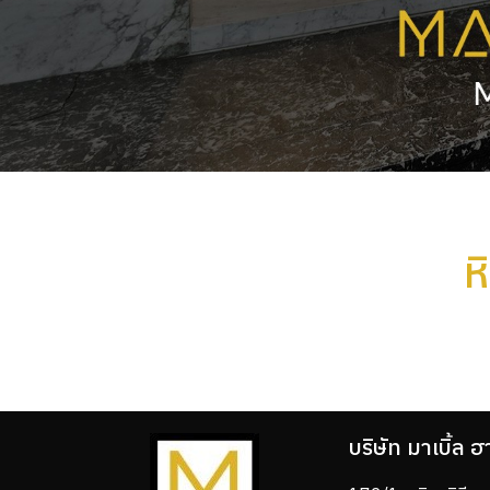
ห
บริษัท มาเบิ้ล ฮ