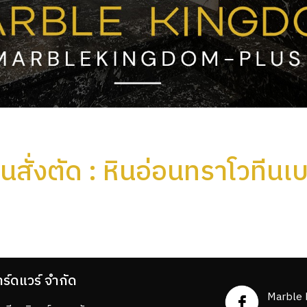
ินสั่งตัด : หินอ่อนทราโวทีนเ
าร์ดแวร์ จำกัด
Marble 