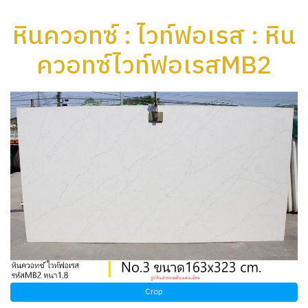
หินควอทซ์ : ไวท์ฟอเรส : หิน
ควอทซ์ไวท์ฟอเรสMB2
Crop