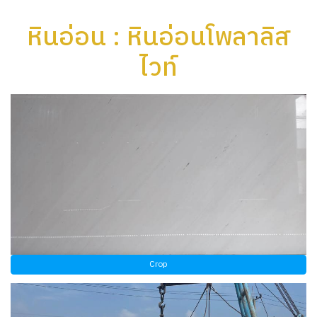
หินอ่อน : หินอ่อนโพลาลิส
ไวท์
Crop