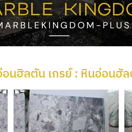
อ่อนฮิลตัน เกรย์ : หินอ่อนฮ