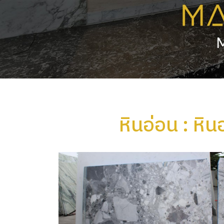
หินอ่อน : หิน