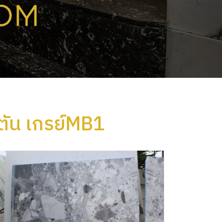
ัลตัน เกรย์MB1