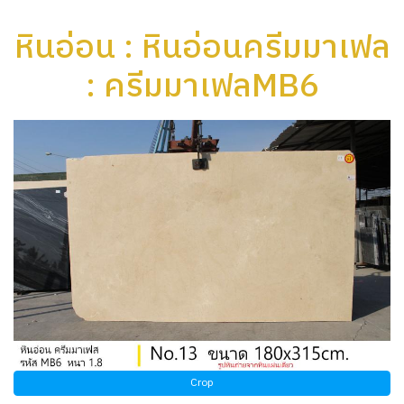
หินอ่อน : หินอ่อนครีมมาเฟล
: ครีมมาเฟลMB6
Crop