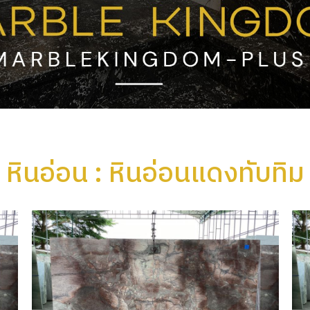
หินอ่อน : หินอ่อนแดงทับทิม